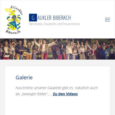
Skip
to
content
G
A
U
K
L
E
R
B
I
B
E
R
A
C
H
Akrobatik, Gaukelei und Feuershows
Galerie
Auschnitte unserer Gaukelei gibt es natürlich auch
als „bewegte Bilder“….
Zu den Videos