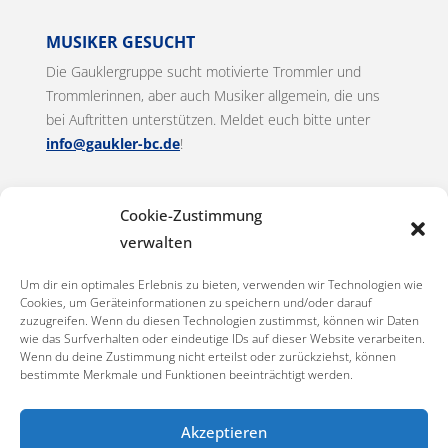
MUSIKER GESUCHT
Die Gauklergruppe sucht motivierte Trommler und
Trommlerinnen, aber auch Musiker allgemein, die uns
bei Auftritten unterstützen. Meldet euch bitte unter
info@gaukler-bc.de
!
KONTAKT
Cookie-Zustimmung
D‘ Gaukler Biberach
verwalten
Ansprechpartner:
Sabine Klan und Alina Bader
Um dir ein optimales Erlebnis zu bieten, verwenden wir Technologien wie
Mail:
info@gaukler-bc.de
Cookies, um Geräteinformationen zu speichern und/oder darauf
zuzugreifen. Wenn du diesen Technologien zustimmst, können wir Daten
wie das Surfverhalten oder eindeutige IDs auf dieser Website verarbeiten.
D'Gaukler auf Facebook
Wenn du deine Zustimmung nicht erteilst oder zurückziehst, können
bestimmte Merkmale und Funktionen beeinträchtigt werden.
Akzeptieren